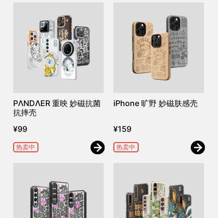
PΛNDΛER 重映 妙磁抗菌
iPhone 旷野 妙磁肤感壳
抗摔壳
¥
99
¥
159
热卖中
热卖中