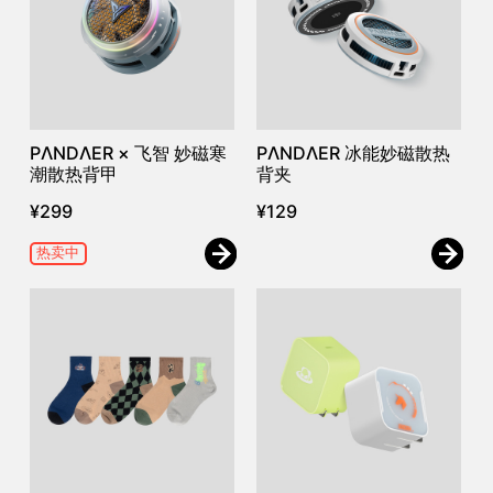
PΛNDΛER × 飞智 妙磁寒
PΛNDΛER 冰能妙磁散热
潮散热背甲
背夹
¥
299
¥
129
热卖中