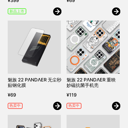
¥
399
¥
69
新品上市
魅族 22 PΛNDΛER 无尘秒
魅族 22 PΛNDΛER 重映
贴钢化膜
妙磁抗菌手机壳
¥
69
¥
119
热卖中
热卖中