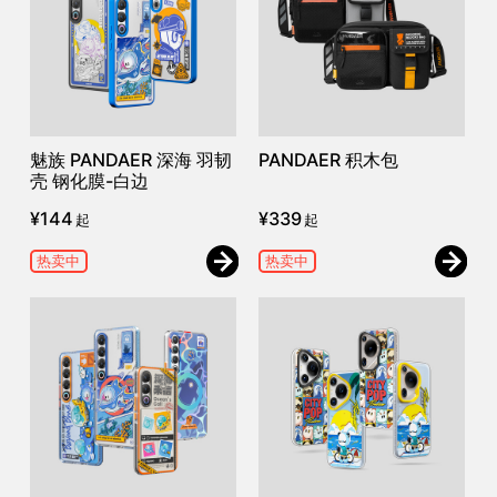
魅族 PANDAER 深海 羽韧
PANDAER 积木包
壳 钢化膜-白边
¥
144
¥
339
起
起
热卖中
热卖中