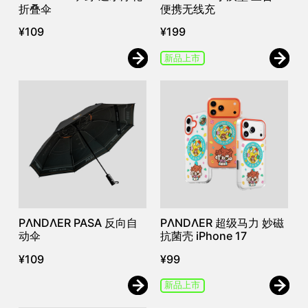
折叠伞
便携无线充
¥
109
¥
199
新品上市
PΛNDΛER PASA 反向自
PΛNDΛER 超级马力 妙磁
动伞
抗菌壳 iPhone 17
¥
109
¥
99
新品上市