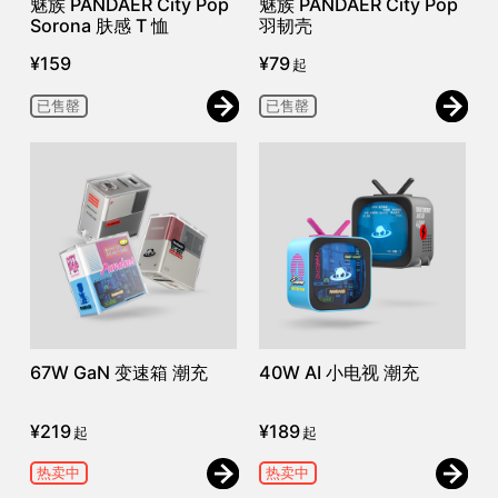
魅族 PANDAER City Pop
魅族 PANDAER City Pop
Sorona 肤感 T 恤
羽韧壳
¥
159
¥
79
起
已售罄
已售罄
67W GaN 变速箱 潮充
40W AI 小电视 潮充
¥
219
¥
189
起
起
热卖中
热卖中