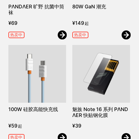
PΛNDΛER 旷野 抗菌中筒
80W GaN 潮充
袜
¥
69
¥
149
起
热卖中
热卖中
100W 硅胶高能快充线
魅族 Note 16 系列 PΛND
ΛER 快贴钢化膜
¥
59
¥
39
起
热卖中