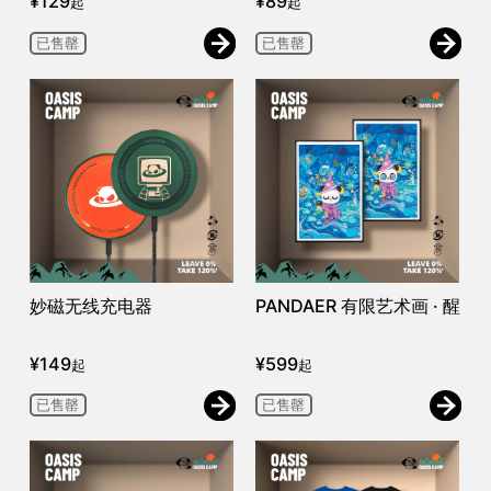
¥
129
¥
89
起
起
已售罄
已售罄
妙磁无线充电器
PANDAER 有限艺术画 · 醒
¥
149
¥
599
起
起
已售罄
已售罄