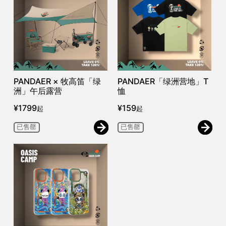
PANDAER × 牧高笛「绿
PANDAER「绿洲营地」T
洲」午后露营
恤
¥
1799
¥
159
起
起
已售罄
已售罄