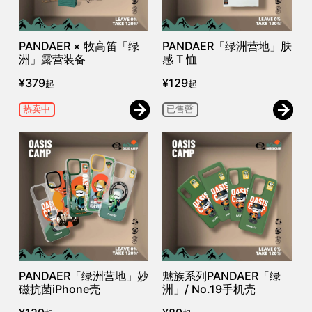
PANDAER × 牧高笛「绿
PANDAER「绿洲营地」肤
洲」露营装备
感 T 恤
¥
379
¥
129
起
起
热卖中
已售罄
PANDAER「绿洲营地」妙
魅族系列PANDAER「绿
磁抗菌iPhone壳
洲」/ No.19手机壳