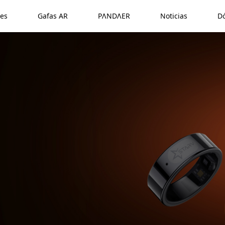
es
Gafas AR
PΛNDΛER
Noticias
D