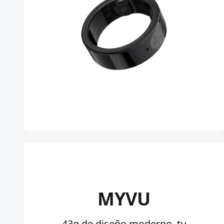
MYVU
43g de diseño moderno, tu