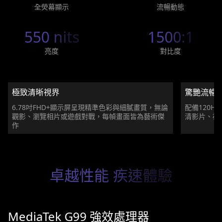
全熒幕顯示
流暢動態
550 nits
1500:1
亮度
對比度
極致清晰視界
驚艷流暢
6.78吋FHD+顯示屏呈現精準色彩與細膩畫質，無論
配備120
觀影、瀏覽相片或遊戲對戰，每幀畫面皆為藝術傑
清影片、複
作
卓越性能 疾速體驗
MediaTek G99 強效處理器