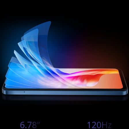
6.78”
120Hz