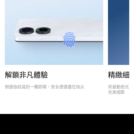
解鎖非凡體驗
精緻細
側邊指紋識別一觸即開，安全便捷盡在指尖
背蓋動態光影
完美細節