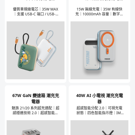
優質車規級電芯｜35W MAX
15W 無線充電｜35W 有線快
｜支援 USB-C 端口 / USB-C
充｜10000mAh 容量｜數字電
充電線同時輸出｜約銀行卡大
量顯示｜鋅合金隱藏支架
小｜多協議快充｜37Wh 可登
機
67W GaN 變速箱 潮充充
40W AI 小電視 潮充充電
電器
器
魅族 21/20 系列超充適配｜超
超感智能分配 2.0｜可視充電
感穩連技術 2.0｜超感智能分
狀態｜四色智能指示燈｜IML
配 3.0｜模組立體設計｜6 重
奇趣塗裝｜多協議快充支援｜
用電安全保護
超感穩連技術