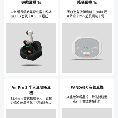
遊戲耳機 1s
降噪耳機 1s
28h 超長續航無線充電｜臨場
宇航造型旋轉出艙｜38dB 混
級 HiFi 音質｜0.035s 超低延
合降噪｜26h 超長續航｜電競
遲｜遊戲音樂雙模式｜高能效
低延遲模式｜魅族聲學 HiFi 高
藍牙 5.3
保真音質｜經典塗裝復刻
Air Pro 3 半入耳降噪耳
PΛNDΛER 有線耳機
機
旗艦級解碼晶片｜聚能雙腔體
12.4mm 鍍鈦振膜單元｜支援
設計｜便捷觸控操作
LHDC 高清音訊｜空氣感佩戴
半入耳超舒適｜開放式 ANC
均衡降噪｜6 Mic Al 通話降噪