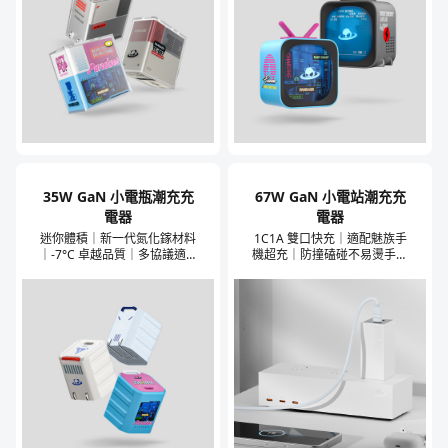
35W GaN 小電瓶潮充充
67W GaN 小電站潮充充
電器
電器
迷你體積｜新一代氮化鎵材料
1C1A 雙口快充｜適配魅族手
｜-7°C 卓越品質｜多協議適配
機超充｜防撞磕碰不易燙手｜
快充｜六大安全保護｜可折疊
隨行攜帶隨便開充
插腳