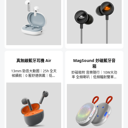
真無線藍牙耳機 Air
MagSound 妙磁藍牙音
箱
13mm 勁音大動圈｜25h 全天
妙磁吸附 音樂隨行｜10W大功
候續航｜0 壓舒適佩戴｜低延
率 全頻喇叭｜低頻輻射雙單元
遲藍牙 5.3｜ENC 通話降噪｜
雙模式調音模式｜全弧面鋁合
Flyme 妙連彈窗
金面殼｜TWS立體聲模式｜
12H長續航｜幻彩燈效