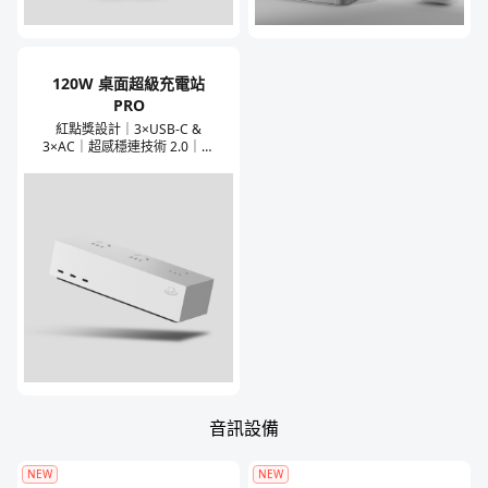
120W 桌面超級充電站
PRO
紅點獎設計｜3×USB-C &
3×AC｜超感穩連技術 2.0｜超
感智能分配 3.0｜抗雷擊防浪
湧｜可視化靈感指示燈｜匹配
魅族 20 系列 Super mCharge
超充協議｜桌面顏值 C 位
音訊設備
NEW
NEW