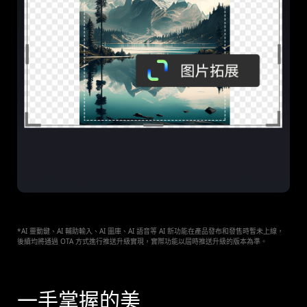
*AI 靈動鍵、AI 輔助輸入、AI 圖庫、AI 語音等 AI 新功能在產品發布和發售時暫未上線，
後續均將通過 OTA 方式進行推送升級實現，實際功能以屆時推送升級的版本為準。
一手掌握的美