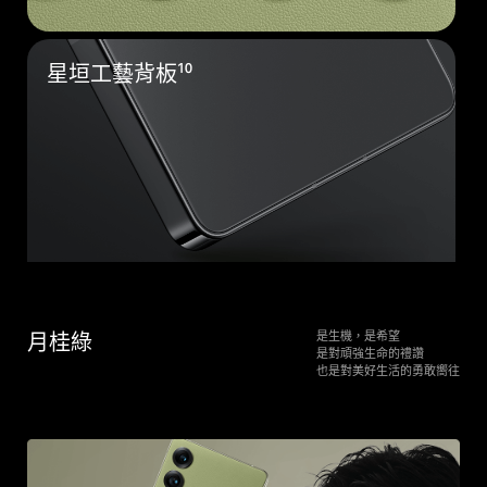
星垣工藝背板¹⁰
月桂綠
是生機，是希望
是對頑強生命的禮讚
也是對美好生活的勇敢嚮往