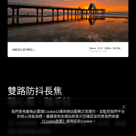
雙路防抖長焦
隨心看，隨手拍
我們使用嚴格必要類Cookie以確保網站服務正常運作，並監控我們平台
的核心效能指標。繼續使用本網站即表示您確認並同意我們依據
《Cookie政策》
使用這些Cookie。
3X 光學變焦，30X 數位變焦，雙 OIS 防抖，無論
遠近都將盡收眼底。