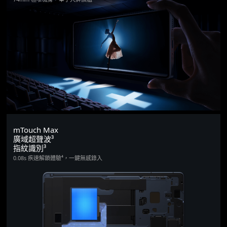
mTouch Max
廣域超聲波³
指紋識別³
0.08s 疾速解鎖體驗⁴，一鍵無感錄入