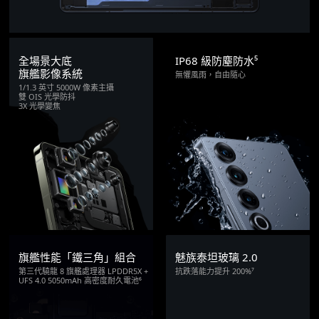
全場景大底
IP68 級防塵防水⁵
旗艦影像系統
無懼風雨，自由隨心
1/1.3 英寸 5000W 像素主攝
雙 OIS 光學防抖
3X 光學變焦
旗艦性能「鐵三角」組合
魅族泰坦玻璃 2.0
第三代驍龍 8 旗艦處理器 LPDDR5X +
抗跌落能力提升 200%⁷
UFS 4.0 5050mAh 高密度耐久電池⁶